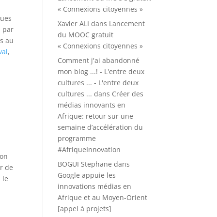
« Connexions citoyennes »
rues
Xavier ALI
dans
Lancement
u par
du MOOC gratuit
és au
« Connexions citoyennes »
val
,
Comment j'ai abandonné
mon blog ...! - L'entre deux
cultures ... - L'entre deux
cultures ...
dans
Créer des
médias innovants en
Afrique: retour sur une
semaine d’accélération du
programme
#AfriqueInnovation
ion
BOGUI Stephane
dans
r de
Google appuie les
 le
innovations médias en
Afrique et au Moyen-Orient
[appel à projets]