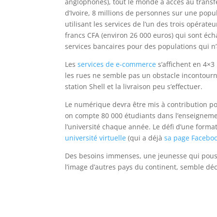
anglophones), tout le monde a accès au transfe
d’Ivoire, 8 millions de personnes sur une popul
utilisant les services de l’un des trois opérat
francs CFA (environ 26 000 euros) qui sont é
services bancaires pour des populations qui n
Les
services de e-commerce
s’affichent en 4×3
les rues ne semble pas un obstacle incontourn
station Shell et la livraison peu s’effectuer.
Le numérique devra être mis à contribution po
on compte 80 000 étudiants dans l’enseignemen
l’université chaque année. Le défi d’une forma
université virtuelle
(qui a déjà
sa page Facebo
Des besoins immenses, une jeunesse qui pousse
l’image d’autres pays du continent, semble déc