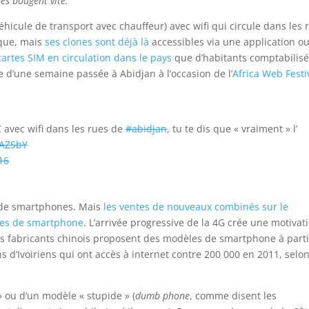
ses bougent vite.
hicule de transport avec chauffeur) avec wifi qui circule dans les 
ique, mais
ses clones sont déjà là
accessibles via une application o
cartes SIM en circulation dans le pays
que d’habitants comptabilis
 d’une semaine passée à Abidjan à l’occasion de l’
Africa Web Festi
avec wifi dans les rues de
#abidjan
, tu te dis que « vraiment » l’
JAZSbY
16
s de smartphones. Mais
les ventes de nouveaux combinés sur le
ntes de smartphone
. L’arrivée progressive de la 4G crée une motivat
es fabricants chinois proposent des modèles de smartphone à parti
ns d’Ivoiriens qui ont accès à internet contre 200 000 en 2011, selon
» ou d’un modèle « stupide » (
dumb phone
, comme disent les