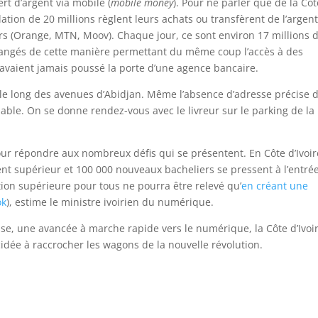
rt d’argent via mobile (
mobile money
). Pour ne parler que de la Côt
ation de 20 millions règlent leurs achats ou transfèrent de l’argen
eurs (Orange, MTN, Moov). Chaque jour, ce sont environ 17 millions 
changés de cette manière permettant du même coup l’accès à des
’avaient jamais poussé la porte d’une agence bancaire.
 le long des avenues d’Abidjan. Même l’absence d’adresse précise 
able. On se donne rendez-vous avec le livreur sur le parking de la
ur répondre aux nombreux défis qui se présentent. En Côte d’Ivoir
t supérieur et 100 000 nouveaux bacheliers se pressent à l’entré
tion supérieure pour tous ne pourra être relevé qu’
en créant une
ok
), estime le ministre ivoirien du numérique.
, une avancée à marche rapide vers le numérique, la Côte d’Ivoir
idée à raccrocher les wagons de la nouvelle révolution.