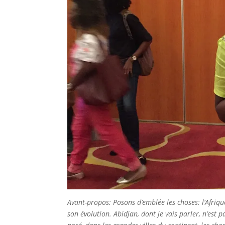
Avant-propos: Posons d’emblée les choses: l’Afriq
son évolution. Abidjan, dont je vais parler, n’est p