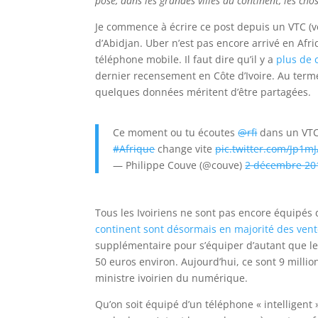
posé, dans les grandes villes du continent, les cho
Je commence à écrire ce post depuis un VTC (vé
d’Abidjan. Uber n’est pas encore arrivé en Afr
téléphone mobile. Il faut dire qu’il y a
plus de 
dernier recensement en Côte d’Ivoire. Au terme
quelques données méritent d’être partagées.
Ce moment ou tu écoutes
@rfi
dans un VTC 
#Afrique
change vite
pic.twitter.com/Jp1m
— Philippe Couve (@couve)
2 décembre 20
Tous les Ivoiriens ne sont pas encore équipé
continent sont désormais en majorité des ve
supplémentaire pour s’équiper d’autant que l
50 euros environ. Aujourd’hui, ce sont 9 millio
ministre ivoirien du numérique.
Qu’on soit équipé d’un téléphone « intelligent 