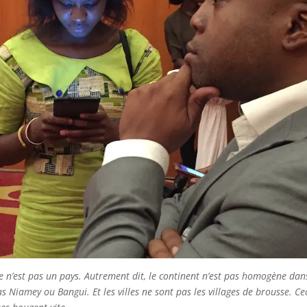
ue n’est pas un pays. Autrement dit, le continent n’est pas homogène dan
as Niamey ou Bangui. Et les villes ne sont pas les villages de brousse. Ce