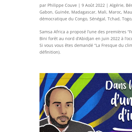
par
Philippe Couve
|
9 Août 2022
|
Algérie
,
Bé
Gabon
,
Guinée
,
Madagascar
,
Mali
,
Maroc
,
Mau
démocratique du Congo
,
Sénégal
,
Tchad
,
Togo
Samsa Africa a proposé l’une des premières “F
Bini forêt au nord d’Abidjan en juin 2022 à l’o
Si vous vous êtes demandé “La Fresque du climat
définition).