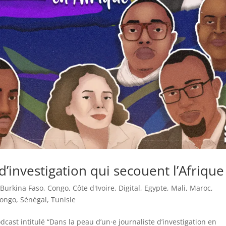
 d’investigation qui secouent l’Afrique
,
Burkina Faso
,
Congo
,
Côte d'Ivoire
,
Digital
,
Egypte
,
Mali
,
Maroc
,
Congo
,
Sénégal
,
Tunisie
cast intitulé “Dans la peau d’un·e journaliste d’investigation en