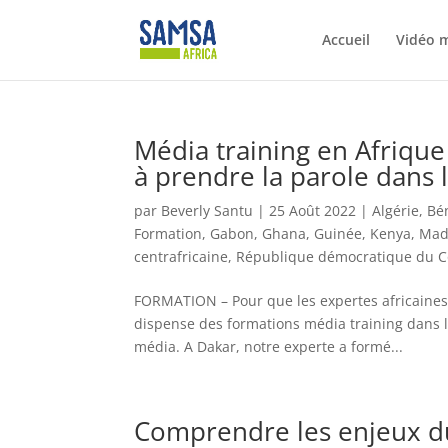
Accueil
Vidéo 
Média training en Afrique
à prendre la parole dans 
par
Beverly Santu
|
25 Août 2022
|
Algérie
,
Bé
Formation
,
Gabon
,
Ghana
,
Guinée
,
Kenya
,
Mad
centrafricaine
,
République démocratique du 
FORMATION – Pour que les expertes africaines
dispense des formations média training dans 
média. A Dakar, notre experte a formé...
Comprendre les enjeux du