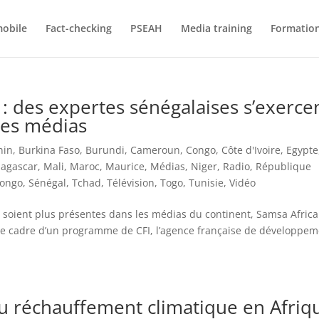
mobile
Fact-checking
PSEAH
Media training
Formatio
 : des expertes sénégalaises s’exerce
les médias
nin
,
Burkina Faso
,
Burundi
,
Cameroun
,
Congo
,
Côte d'Ivoire
,
Egypte
agascar
,
Mali
,
Maroc
,
Maurice
,
Médias
,
Niger
,
Radio
,
République
Congo
,
Sénégal
,
Tchad
,
Télévision
,
Togo
,
Tunisie
,
Vidéo
 soient plus présentes dans les médias du continent, Samsa Africa
le cadre d’un programme de CFI, l’agence française de développe
 réchauffement climatique en Afriq