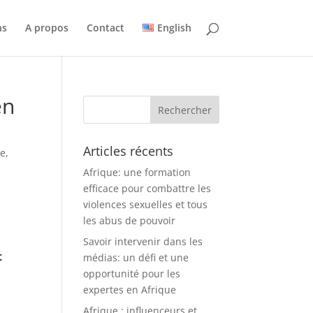
ns
A propos
Contact
English
en
Articles récents
te
,
Afrique: une formation
efficace pour combattre les
violences sexuelles et tous
les abus de pouvoir
Savoir intervenir dans les
t
médias: un défi et une
opportunité pour les
expertes en Afrique
Afrique : influenceurs et