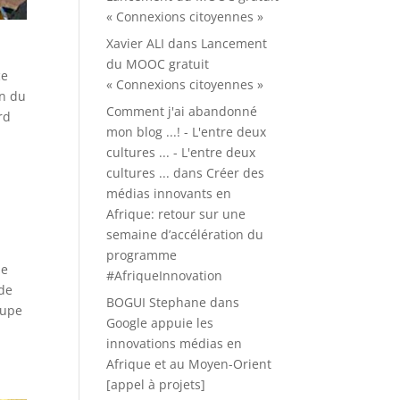
« Connexions citoyennes »
Xavier ALI
dans
Lancement
du MOOC gratuit
ce
« Connexions citoyennes »
on du
Comment j'ai abandonné
rd
mon blog ...! - L'entre deux
cultures ... - L'entre deux
cultures ...
dans
Créer des
médias innovants en
Afrique: retour sur une
semaine d’accélération du
programme
ne
#AfriqueInnovation
 de
BOGUI Stephane
dans
oupe
Google appuie les
innovations médias en
Afrique et au Moyen-Orient
[appel à projets]