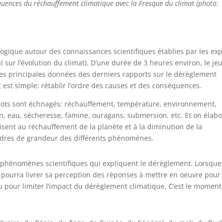
quences du réchauffement climatique avec la Fresque du climat (photo:
ogique autour des connaissances scientifiques établies par les ex
sur l’évolution du climat). D’une durée de 3 heures environ, le je
es principales données des derniers rapports sur le dérèglement
t est simple: rétablir l’ordre des causes et des conséquences.
 mots sont échnagés: réchauffement, température, environnement,
n, eau, sécheresse, famine, ouragans, submersion, etc. Et on élab
ent au réchauffement de la planète et à la diminution de la
ordres de grandeur des différents phénomènes.
s phénomènes scientifiques qui expliquent le dérèglement. Lorsque
n pourra livrer sa perception des réponses à mettre en oeuvre pour
ou pour limiter l’impact du dérèglement climatique. C’est le momen