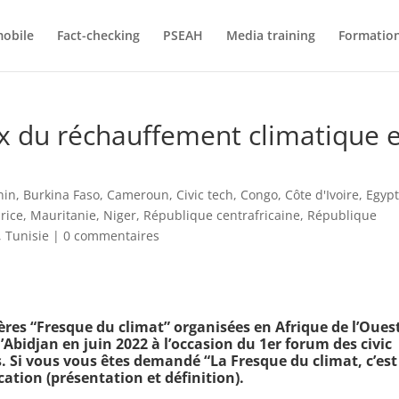
mobile
Fact-checking
PSEAH
Media training
Formatio
x du réchauffement climatique 
nin
,
Burkina Faso
,
Cameroun
,
Civic tech
,
Congo
,
Côte d'Ivoire
,
Egyp
rice
,
Mauritanie
,
Niger
,
République centrafricaine
,
République
,
Tunisie
|
0 commentaires
ères “Fresque du climat” organisées en Afrique de l’Oues
’Abidjan en juin 2022 à l’occasion du 1er forum des civic
. Si vous vous êtes demandé “La Fresque du climat, c’est
cation (présentation et définition).