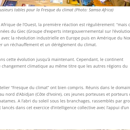
lusieurs tables pour la Fresque du climat (Photo: Samsa Africa)
frique de l’Ouest, la première réaction est règulièrement: “mais 
 données du Giec (Groupe d’experts intergouvernemental sur l’évoluti
st avec la révolution industrielle en Europe puis en Amérique du No
r un réchauffement et un dérèglement du climat.
dans cette évolution jusqu’à maintenant. Cependant, le continent
ce changement climatique au même titre que les autres régions du
atelier “Fresque du climat” ont bien compris. Réunis dans le domai
au nord d’Abidjan (Côte d’Ivoire), ces jeunes porteuses et porteurs
patames. A l’abri du soleil sous les branchages, rassemblés par gr
t lancés dans cet exercice d’intelligence collective avec l’appui d’un