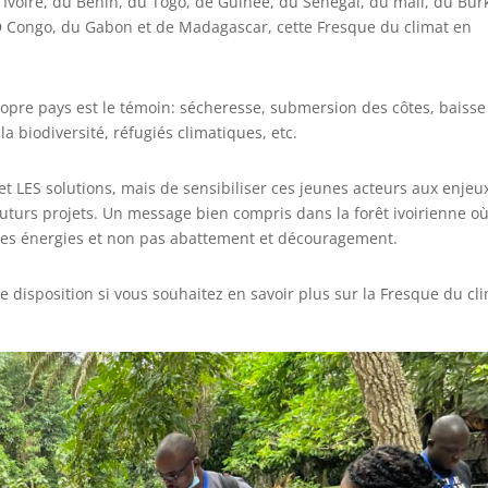
d’Ivoire, du Bénin, du Togo, de Guinée, du Sénégal, du mali, du Bur
 Congo, du Gabon et de Madagascar, cette Fresque du climat en
opre pays est le témoin: sécheresse, submersion des côtes, baisse
 biodiversité, réfugiés climatiques, etc.
s et LES solutions, mais de sensibiliser ces jeunes acteurs aux enjeu
s futurs projets. Un message bien compris dans la forêt ivoirienne o
 des énergies et non pas abattement et découragement.
e disposition si vous souhaitez en savoir plus sur la Fresque du cli