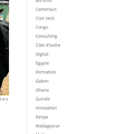
Burundi
Cameroun
Civic tech
Congo
Consulting
Côte d'Ivoire
Digital
Egypte
Formation
Gabon
Ghana
t·e·s
Guinée
Innovation
Kenya
Madagascar