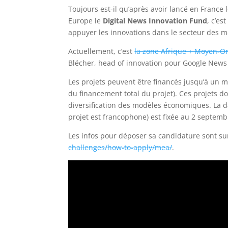
Toujours est-il qu’après avoir lancé en France 
Europe le
Digital News Innovation Fund
, c’es
appuyer les innovations dans le secteur des 
Actuellement, c’est
la zone Afrique + Moyen-Or
Blécher, head of innovation pour Google News I
Les projets peuvent être financés jusqu’à un 
du financement total du projet). Ces projets d
diversification des modèles économiques. La d
projet est francophone) est fixée au 2 septemb
Les infos pour déposer sa candidature sont su
challenges/how-to-apply/mea/
.