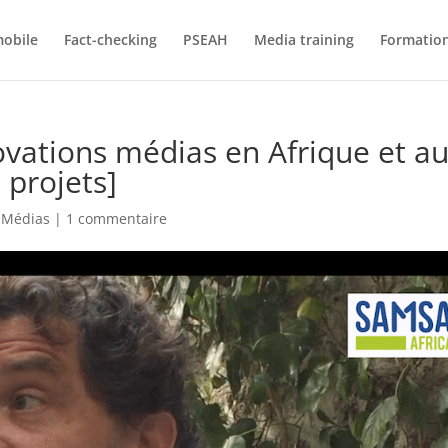
mobile
Fact-checking
PSEAH
Media training
Formatio
ovations médias en Afrique et a
 projets]
,
Médias
|
1 commentaire