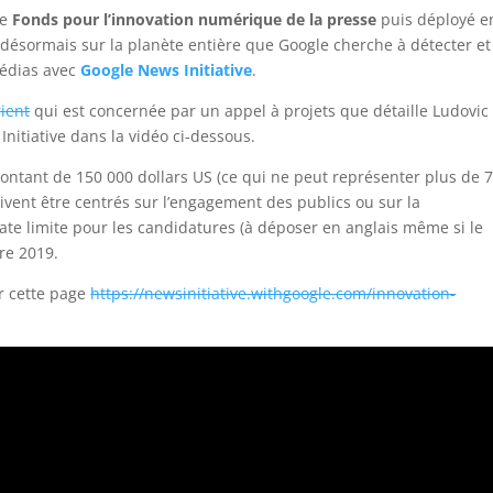
le
Fonds pour l’innovation numérique de la presse
puis déployé e
t désormais sur la planète entière que Google cherche à détecter et
médias avec
Google News Initiative
.
ient
qui est concernée par un appel à projets que détaille Ludovic
nitiative dans la vidéo ci-dessous.
montant de 150 000 dollars US (ce qui ne peut représenter plus de 
oivent être centrés sur l’engagement des publics ou sur la
ate limite pour les candidatures (à déposer en anglais même si le
re 2019.
r cette page
https://newsinitiative.withgoogle.com/innovation-