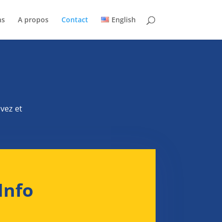
ns
A propos
Contact
English
vez et
Info