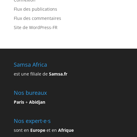
Flux des publications
Flux des commentaires
Site de WordPress-FR
Samsa Africa
est une filiale de
Samsa.fr
Nos bureaux
Paris
+
Abidjan
Nos expert·e·s
sont en
Europe
et en
Afrique