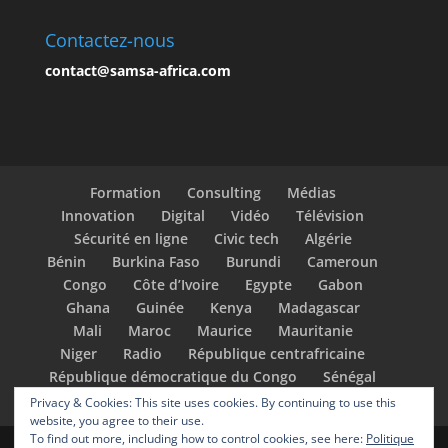
Contactez-nous
contact@samsa-africa.com
Formation
Consulting
Médias
Innovation
Digital
Vidéo
Télévision
Sécurité en ligne
Civic tech
Algérie
Bénin
Burkina Faso
Burundi
Cameroun
Congo
Côte d’Ivoire
Egypte
Gabon
Ghana
Guinée
Kenya
Madagascar
Mali
Maroc
Maurice
Mauritanie
Niger
Radio
République centrafricaine
République démocratique du Congo
Sénégal
Tchad
Togo
Tunisie
Privacy & Cookies: This site uses cookies. By continuing to use this
website, you agree to their use.
To find out more, including how to control cookies, see here:
Politique