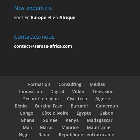
Nos expert·e·s
sont en
Europe
et en
Afrique
Contactez-nous
contact@samsa-africa.com
Formation
Consulting
Médias
Innovation
Digital
Vidéo
Télévision
Sécurité en ligne
Civic tech
Algérie
Bénin
Burkina Faso
Burundi
Cameroun
Congo
Côte d’Ivoire
Egypte
Gabon
Ghana
Guinée
Kenya
Madagascar
Mali
Maroc
Maurice
Mauritanie
Niger
Radio
République centrafricaine