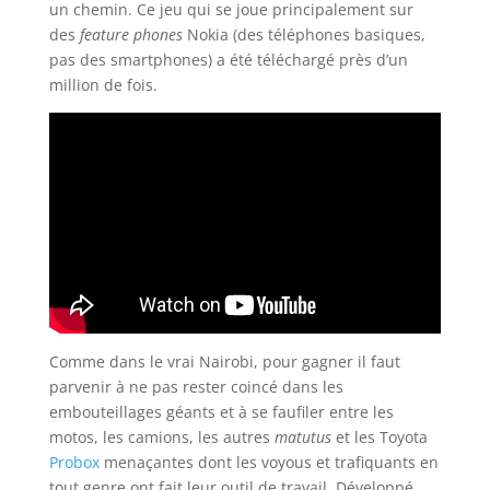
un chemin. Ce jeu qui se joue principalement sur
des
feature phones
Nokia (des téléphones basiques,
pas des smartphones) a été téléchargé près d’un
million de fois.
Comme dans le vrai Nairobi, pour gagner il faut
parvenir à ne pas rester coincé dans les
embouteillages géants et à se faufiler entre les
motos, les camions, les autres
matutus
et les Toyota
Probox
menaçantes dont les voyous et trafiquants en
tout genre ont fait leur outil de travail. Développé