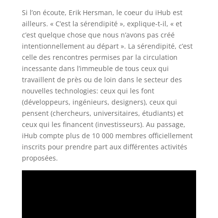
Si l’on écoute, Erik Hersman, le coeur du iHub est
ailleurs. « C’est la sérendipité », explique-t-il, « et
c’est quelque chose que nous n’avons pas créé
intentionnellement au départ ». La sérendipité, c’est
celle des rencontres permises par la circulation
incessante dans l’immeuble de tous ceux qui
travaillent de près ou de loin dans le secteur des
nouvelles technologies: ceux qui les font
(développeurs, ingénieurs, designers), ceux qui
pensent (chercheurs, universitaires, étudiants) et
ceux qui les financent (investisseurs). Au passage,
iHub compte plus de 10 000 membres officiellement
inscrits pour prendre part aux différentes activités
proposées.