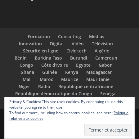
Formation
Consulting
Médias
Innovation
Digital
Vidéo
Télévision
Sécurité en ligne
Civic tech
Algérie
Bénin
Burkina Faso
Burundi
Cameroun
Congo
Côte d’Ivoire
Egypte
Gabon
Ghana
Guinée
Kenya
Madagascar
Mali
Maroc
Maurice
Mauritanie
Niger
Radio
République centrafricaine
République démocratique du Congo
Sénégal
Tchad
Togo
Tunisie
Privacy & Cookies: This site uses cookies. By continuing to use this
website, you agree to their use.
To find out more, including how to control cookies, see here:
Politique
relative aux cookies
Design de
Elegant Themes
| Propulsé par
WordPress